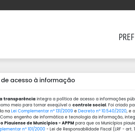
PREF
a de acesso à informação
da transparência
integra a política de acesso a informações pú
I como meio para tornar exeqüível o
controle social
. Foi criado p
da na
Lei Complementar nº 131/2009
e
Decreto nº 10.540/2020
, e 
1. Como engenho de informática e tecnologia da informação, integ
o Piauiense de Municípios - APPM
para que os Municípios piaui
plementar nº 101/2000
- Lei de Responsabilidade Fiscal (LRF - art. 1º