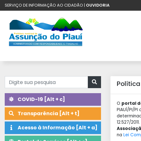
SERVIÇO DE INFORMAÇÃO AO CIDADÃO |
OUVIDORIA
Polític
COVID-19 [Alt + c]
O
portal 
PIAUÍ/PI/P
Transparência [Alt + t]
determina
12.527/201
Acesso à Informação [Alt + a]
Associaçã
na
Lei Com