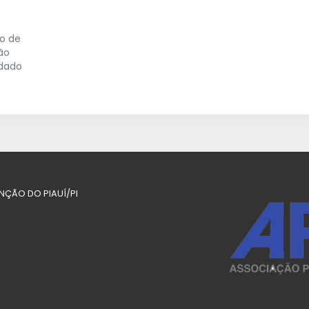
io de
ão
idado
UNÇÃO DO PIAUÍ/PI