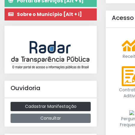
Portal de Serviços [Alt + s]
Sobre o Município [Alt + i]
Acesso
Recei
Ouvidoria
Contrat
Aditi
Cadastrar Manifestação
Consultar
Pergu
Freque