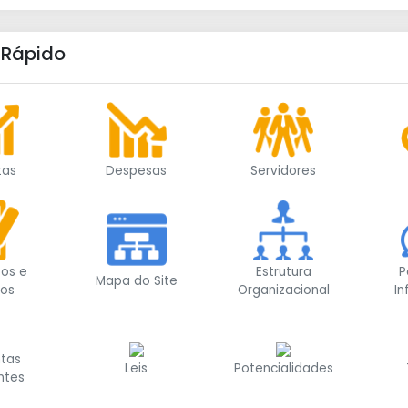
 Rápido
tas
Despesas
Servidores
os e
Estrutura
P
Mapa do Site
vos
Organizacional
I
ntas
Potencialidades
Leis
ntes