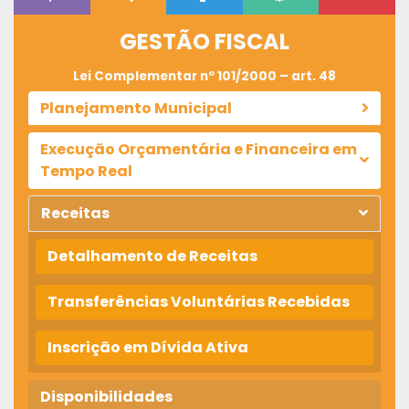
GESTÃO FISCAL
Lei Complementar nº 101/2000 – art. 48
Planejamento Municipal
Execução Orçamentária e Financeira em
Tempo Real
Receitas
Detalhamento de Receitas
Transferências Voluntárias Recebidas
Inscrição em Dívida Ativa
Disponibilidades